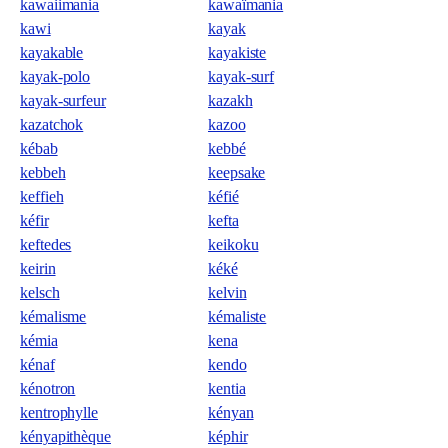
kawaiimania
kawaïmania
kawi
kayak
kayakable
kayakiste
kayak-polo
kayak-surf
kayak-surfeur
kazakh
kazatchok
kazoo
kébab
kebbé
kebbeh
keepsake
keffieh
kéfié
kéfir
kefta
keftedes
keikoku
keirin
kéké
kelsch
kelvin
kémalisme
kémaliste
kémia
kena
kénaf
kendo
kénotron
kentia
kentrophylle
kényan
kényapithèque
képhir