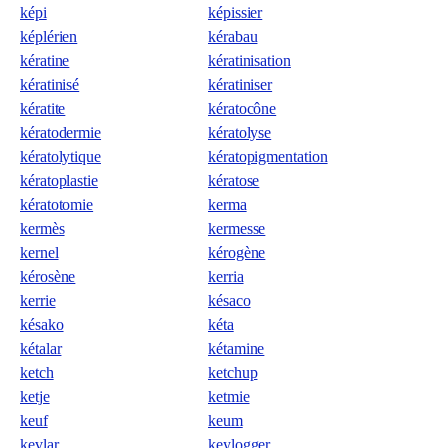
képi
képissier
képlérien
kérabau
kératine
kératinisation
kératinisé
kératiniser
kératite
kératocône
kératodermie
kératolyse
kératolytique
kératopigmentation
kératoplastie
kératose
kératotomie
kerma
kermès
kermesse
kernel
kérogène
kérosène
kerria
kerrie
késaco
késako
kéta
kétalar
kétamine
ketch
ketchup
ketje
ketmie
keuf
keum
kevlar
keylogger