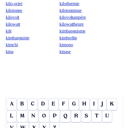
kilo-octet
kilothermie
kilotonne
kilotonnique
kilovolt
kilovoltampère
kilowatt
kilowattheure
kilt
kimbanguisme
kimbanguiste
kimberlite
kimchi
kimono
kina
kinase
A
B
C
D
E
F
G
H
I
J
K
L
M
N
O
P
Q
R
S
T
U