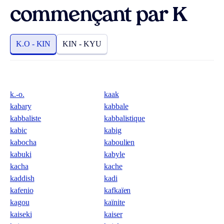
commençant par K
K.O - KIN
KIN - KYU
k.-o.
kaak
kabary
kabbale
kabbaliste
kabbalistique
kabic
kabig
kabocha
kaboulien
kabuki
kabyle
kacha
kache
kaddish
kadi
kafenio
kafkaïen
kagou
kaïnite
kaiseki
kaiser