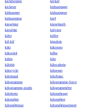
kickboxing
kicker
kickeur
kidnappage
kidnapper
kidnappeur
kidnapping
kief
kieselgur
kieselgurh
kiesérite
kiévien
kifer
kiffer
kif-kif
kigalois
kiki
kikongo
kikoolol
kilbe
kilim
kilo
kilobit
kilocalorie
kilocycle
kiloeuro
kilofarad
kilofranc
kilogramme
kilogramme-force
kilogramme-poids
kilogrammètre
kilohertz
kilométrage
kilomètre
kilométrer
kilométrique
kilométriquement