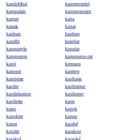
kamishibaï
kammerspiel
kampalais
kamptozoaire
kamut
kana
kanak
kanat
kanban
kanbun
kandhi
kandjar
kangastyle
kangiar
kangourou
kangourou-rat
kanji
kannara
kanoun
kantien
kantisme
kaoliang
kaolin
kaolinique
kaolinisation
kaoliniser
kaolinite
kaon
kapo
kapok
kapokier
kappa
kaput
karabé
karaïte
karakou
karakul
karaoké