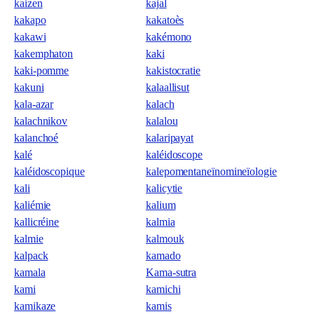
kaizen
kajal
kakapo
kakatoès
kakawi
kakémono
kakemphaton
kaki
kaki-pomme
kakistocratie
kakuni
kalaallisut
kala-azar
kalach
kalachnikov
kalalou
kalanchoé
kalaripayat
kalé
kaléidoscope
kaléidoscopique
kalepomentaneïnomineïologie
kali
kalicytie
kaliémie
kalium
kallicréine
kalmia
kalmie
kalmouk
kalpack
kamado
kamala
Kama-sutra
kami
kamichi
kamikaze
kamis