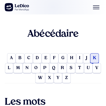
Aller au contenu
Abécédaire
A
B
C
D
E
F
G
H
I
J
K
L
M
N
O
P
Q
R
S
T
U
V
W
X
Y
Z
Les mots