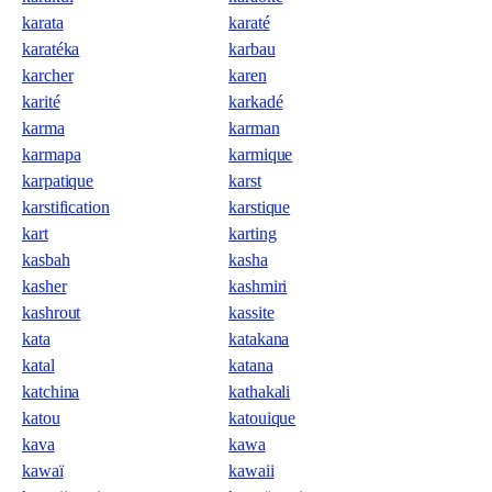
karata
karaté
karatéka
karbau
karcher
karen
karité
karkadé
karma
karman
karmapa
karmique
karpatique
karst
karstification
karstique
kart
karting
kasbah
kasha
kasher
kashmiri
kashrout
kassite
kata
katakana
katal
katana
katchina
kathakali
katou
katouique
kava
kawa
kawaï
kawaii