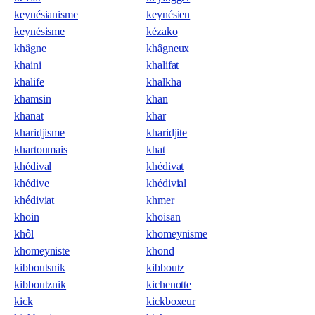
keynésianisme
keynésien
keynésisme
kézako
khâgne
khâgneux
khaini
khalifat
khalife
khalkha
khamsin
khan
khanat
khar
kharidjisme
kharidjite
khartoumais
khat
khédival
khédivat
khédive
khédivial
khédiviat
khmer
khoin
khoisan
khôl
khomeynisme
khomeyniste
khond
kibboutsnik
kibboutz
kibboutznik
kichenotte
kick
kickboxeur