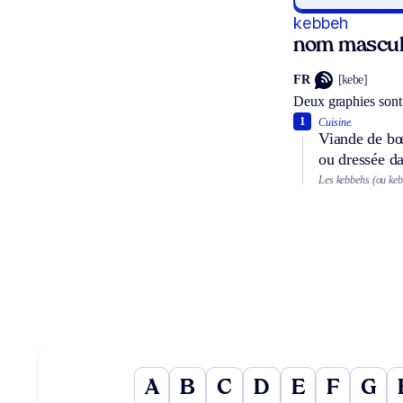
kebbeh
nom mascul
FR
[kebe]
Deux graphies sont
1
Cuisine.
Viande de bœu
ou dressée da
Les kebbehs (ou kebb
A
B
C
D
E
F
G