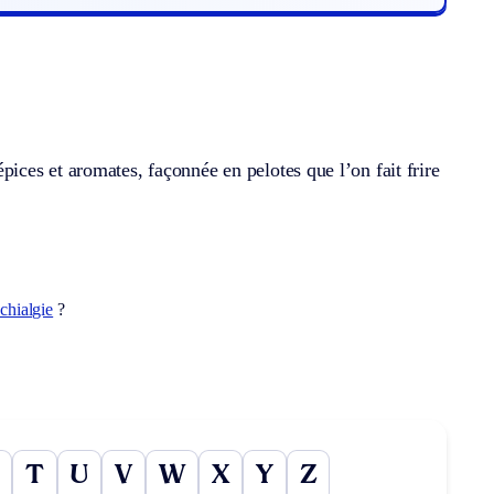
ces et aromates, façonnée en pelotes que l’on fait frire
achialgie
?
T
U
V
W
X
Y
Z