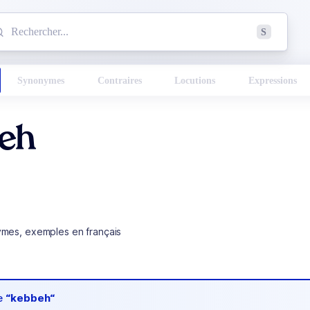
mmencez à chercher un mot dans le dictionnaire :
S
esults found.
Synonymes
Contraires
Locutions
Expressions
eh
ymes, exemples en français
de
“kebbeh“