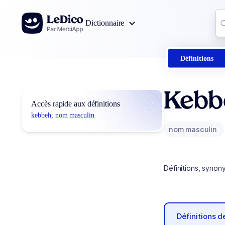
Aller au contenu
Co
Dictionnaire
0
r
Définitions
Kebb
Accès rapide aux définitions
kebbeh, nom masculin
nom masculin
Définitions, synon
Définitions 