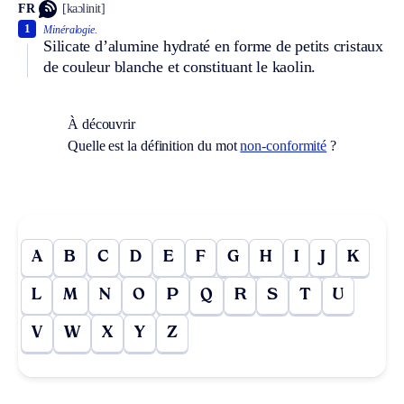
FR
[kaɔlinit]
1
Minéralogie.
Silicate d’alumine hydraté en forme de petits cristaux
de couleur blanche et constituant le kaolin.
À découvrir
Quelle est la définition du mot
non-conformité
?
A
B
C
D
E
F
G
H
I
J
K
L
M
N
O
P
Q
R
S
T
U
V
W
X
Y
Z