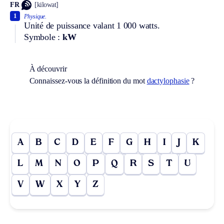
FR
[kilowat]
1
Physique.
Unité de puissance valant 1 000 watts.
Symbole :
kW
À découvrir
Connaissez-vous la définition du mot
dactylophasie
?
A
B
C
D
E
F
G
H
I
J
K
L
M
N
O
P
Q
R
S
T
U
V
W
X
Y
Z