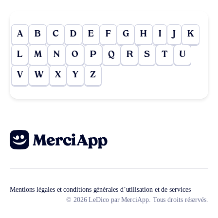
A
B
C
D
E
F
G
H
I
J
K
L
M
N
O
P
Q
R
S
T
U
V
W
X
Y
Z
Mentions légales et conditions générales d’utilisation et de services
© 2026 LeDico par MerciApp. Tous droits réservés.