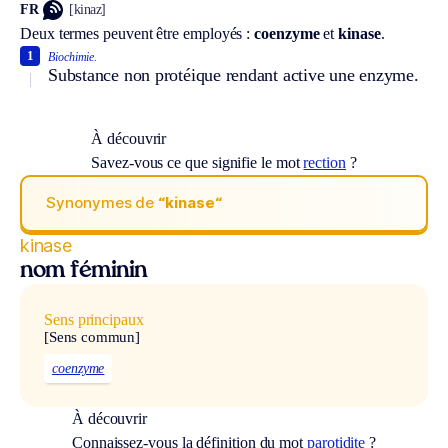
FR
[kinaz]
Deux termes peuvent être employés :
coenzyme
et
kinase
.
1
Biochimie.
Substance non protéique rendant active une enzyme.
À découvrir
Savez-vous ce que signifie le mot
rection
?
Synonymes de
“kinase“
kinase
nom féminin
Sens principaux
[Sens commun]
coenzyme
À découvrir
Connaissez-vous la définition du mot
parotidite
?