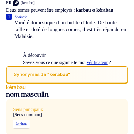
FR
[keʀabo]
Deux termes peuvent être employés :
karbau
et
kérabau
.
1
Zoologie.
Variété domestique d’un buffle d’Inde. De haute
taille et doté de longues cornes, il est très répandu en
Malaisie.
À découvrir
Savez-vous ce que signifie le mot
vérificateur
?
Synonymes de
“kérabau“
kérabau
nom masculin
Sens principaux
[Sens commun]
karbau