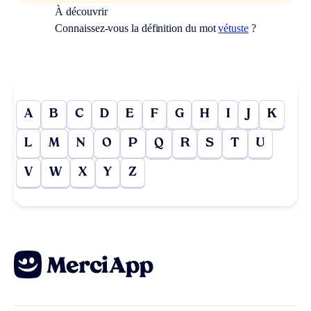
À découvrir
Connaissez-vous la définition du mot
vétuste
?
A
B
C
D
E
F
G
H
I
J
K
L
M
N
O
P
Q
R
S
T
U
V
W
X
Y
Z