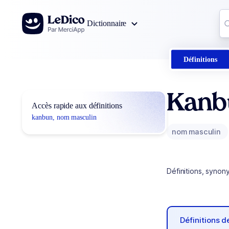
Aller au contenu
Co
Dictionnaire
0
r
Définitions
Kanb
Accès rapide aux définitions
kanbun, nom masculin
nom masculin
Définitions, synon
Définitions 