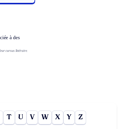
ociée à des
eur cursus littéraire.
T
U
V
W
X
Y
Z