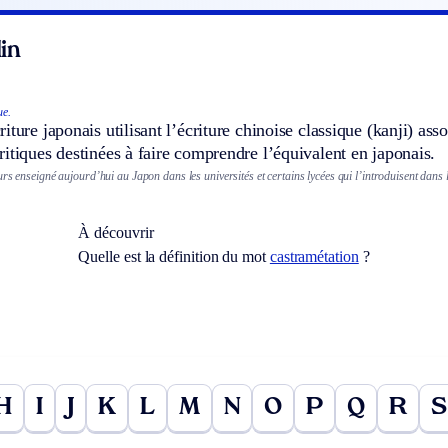
in
ue.
iture japonais utilisant l’écriture chinoise classique (kanji) ass
itiques destinées à faire comprendre l’équivalent en japonais.
rs enseigné aujourd’hui au Japon dans les universités et certains lycées qui l’introduisent dans l
À découvrir
Quelle est la définition du mot
castramétation
?
H
I
J
K
L
M
N
O
P
Q
R
S