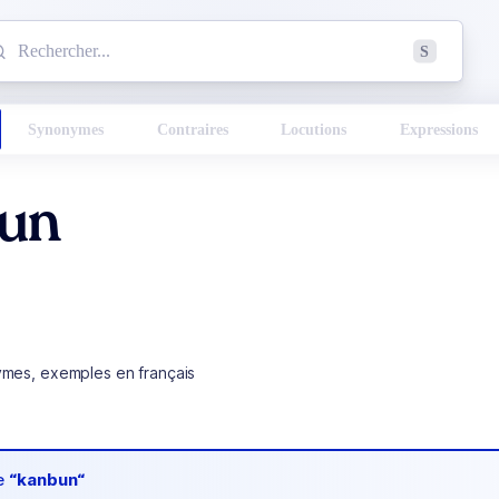
mmencez à chercher un mot dans le dictionnaire :
S
esults found.
Synonymes
Contraires
Locutions
Expressions
un
ymes, exemples en français
de
“kanbun“