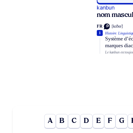
kanbun
nom mascul
FR
[kɑ̃bœ̃]
1
Histoire.
Linguistiq
Système d’écr
marques diacr
Le kanbun est toujou
A
B
C
D
E
F
G