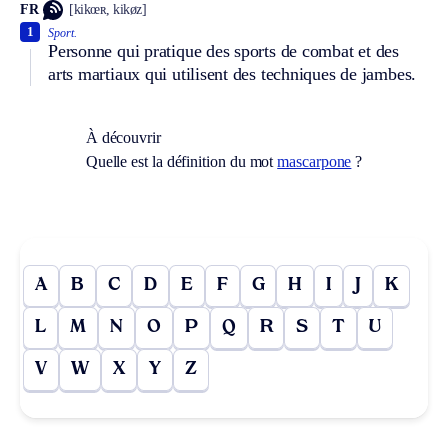
FR
[kikœʀ, kikøz]
1
Sport.
Personne qui pratique des sports de combat et des
arts martiaux qui utilisent des techniques de jambes.
À découvrir
Quelle est la définition du mot
mascarpone
?
A
B
C
D
E
F
G
H
I
J
K
L
M
N
O
P
Q
R
S
T
U
V
W
X
Y
Z