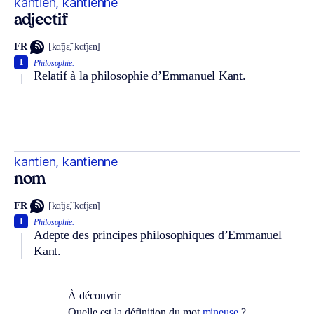
kantien, kantienne
adjectif
FR
[kɑ̃tjɛ̃, kɑ̃tjɛn]
1
Philosophie.
Relatif à la philosophie d’Emmanuel Kant.
kantien, kantienne
nom
FR
[kɑ̃tjɛ̃, kɑ̃tjɛn]
1
Philosophie.
Adepte des principes philosophiques d’Emmanuel
Kant.
À découvrir
Quelle est la définition du mot
mineuse
?