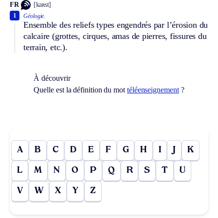
FR
[kaʀst]
1
Géologie.
Ensemble des reliefs types engendrés par l’érosion du
calcaire (grottes, cirques, amas de pierres, fissures du
terrain, etc.).
À découvrir
Quelle est la définition du mot
téléenseignement
?
A
B
C
D
E
F
G
H
I
J
K
L
M
N
O
P
Q
R
S
T
U
V
W
X
Y
Z