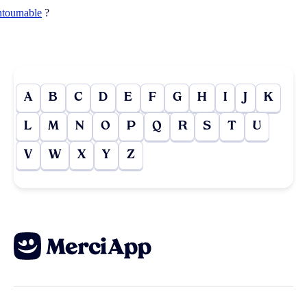
ntournable
?
A
B
C
D
E
F
G
H
I
J
K
L
M
N
O
P
Q
R
S
T
U
V
W
X
Y
Z