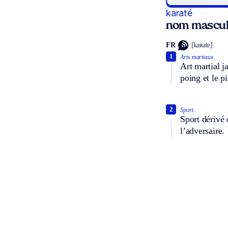
karaté
nom mascul
FR
[kaʀate]
1
Arts martiaux.
Art martial j
poing et le p
2
Sport.
Sport dérivé 
l’adversaire.