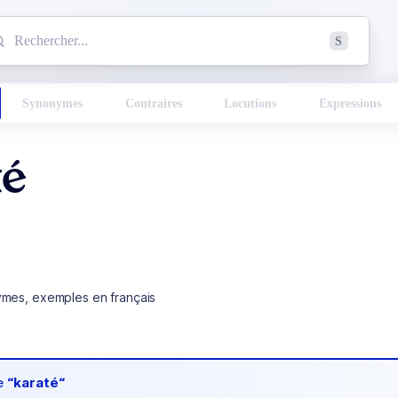
mmencez à chercher un mot dans le dictionnaire :
S
esults found.
Synonymes
Contraires
Locutions
Expressions
té
ymes, exemples en français
de
“karaté“