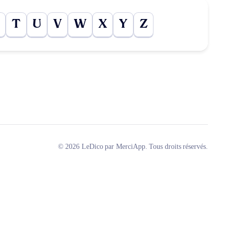
T
U
V
W
X
Y
Z
© 2026 LeDico par MerciApp. Tous droits réservés.