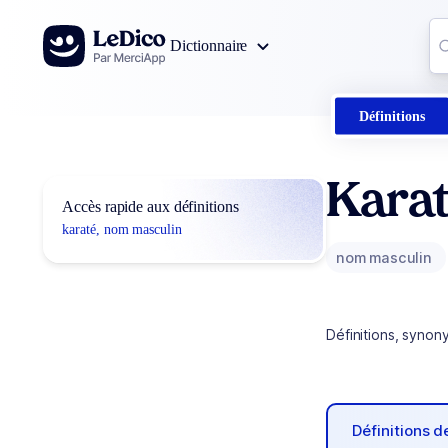
Aller au contenu
Co
Dictionnaire
0
r
Définitions
Kara
Accès rapide aux définitions
karaté, nom masculin
nom masculin
Définitions, synon
Définitions 