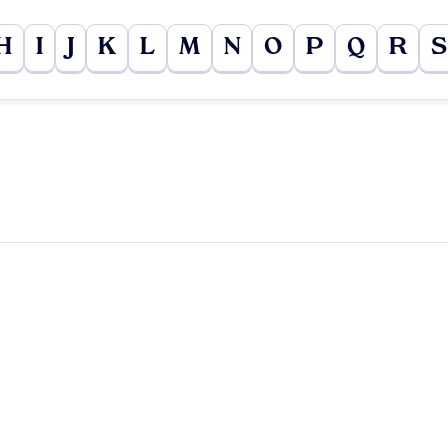
H
I
J
K
L
M
N
O
P
Q
R
S