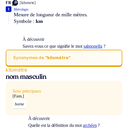
FR
[kilomɛtʀ]
1
Métrologie.
Mesure de longueur de mille mètres.
Symbole :
km
À découvrir
Savez-vous ce que signifie le mot
salmonella
?
Synonymes de
“kilomètre“
kilomètre
nom masculin
Sens principaux
[Fam.]
borne
À découvrir
Quelle est la définition du mot
archéen
?