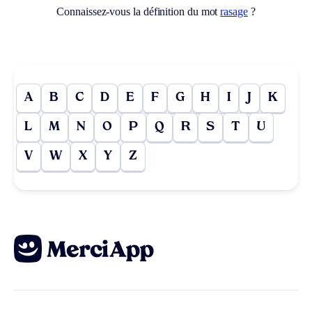
Connaissez-vous la définition du mot
rasage
?
A
B
C
D
E
F
G
H
I
J
K
L
M
N
O
P
Q
R
S
T
U
V
W
X
Y
Z