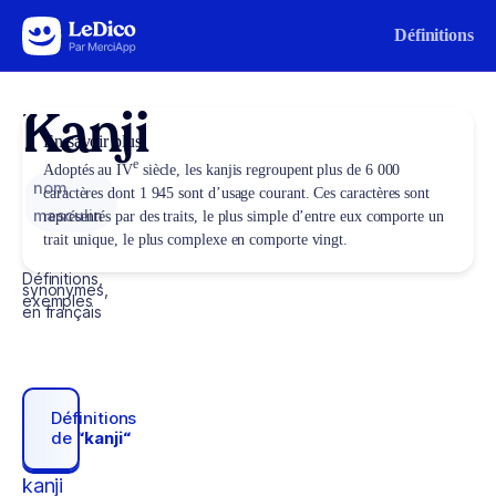
Aller au contenu
Définitions
Kanji
En savoir plus
e
Adoptés au IV
siècle, les kanjis regroupent plus de 6 000
nom
caractères dont 1 945 sont d’usage courant. Ces caractères sont
masculin
représentés par des traits, le plus simple d’entre eux comporte un
trait unique, le plus complexe en comporte vingt.
Définitions,
synonymes,
exemples
en français
Définitions
de
“kanji“
kanji