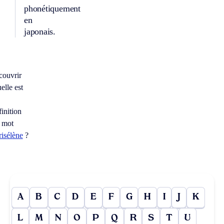
phonétiquement
en
japonais.
couvrir
elle est
finition
 mot
risélène
?
A
B
C
D
E
F
G
H
I
J
K
L
M
N
O
P
Q
R
S
T
U