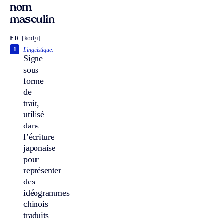
nom
masculin
FR
[kɑ̃dʒi]
1
Linguistique.
Signe
sous
forme
de
trait,
utilisé
dans
l’écriture
japonaise
pour
représenter
des
idéogrammes
chinois
traduits