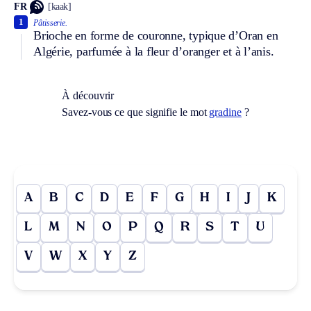
FR
[kaak]
1
Pâtisserie.
Brioche en forme de couronne, typique d’Oran en
Algérie, parfumée à la fleur d’oranger et à l’anis.
À découvrir
Savez-vous ce que signifie le mot
gradine
?
A
B
C
D
E
F
G
H
I
J
K
L
M
N
O
P
Q
R
S
T
U
V
W
X
Y
Z