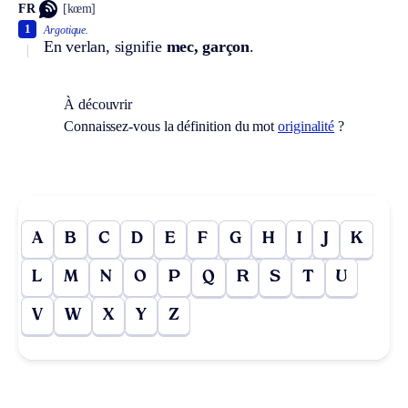
FR
[kœm]
1
Argotique.
En verlan, signifie
mec, garçon
.
À découvrir
Connaissez-vous la définition du mot
originalité
?
A
B
C
D
E
F
G
H
I
J
K
L
M
N
O
P
Q
R
S
T
U
V
W
X
Y
Z