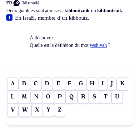
FR
[kibutsnik]
Deux graphies sont admises :
kibboutznik
ou
kibboutsnik
.
En Israël, membre d’un kibboutz.
1
À découvrir
Quelle est la définition du mot
yeshivah
?
A
B
C
D
E
F
G
H
I
J
K
L
M
N
O
P
Q
R
S
T
U
V
W
X
Y
Z