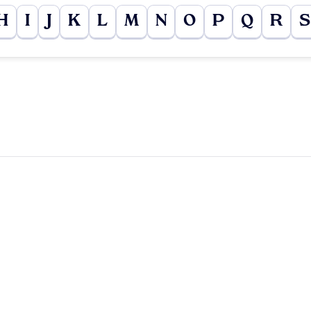
H
I
J
K
L
M
N
O
P
Q
R
S