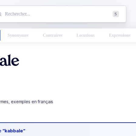
mmencez à chercher un mot dans le dictionnaire :
S
esults found.
Synonymes
Contraires
Locutions
Expressions
ale
ymes, exemples en français
de
“kabbale“