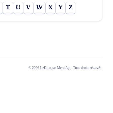
T
U
V
W
X
Y
Z
© 2026 LeDico par MerciApp. Tous droits réservés.