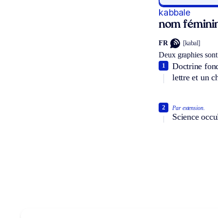
kabbale
nom fémini
FR
[kabal]
Deux graphies sont
Doctrine fond
1
lettre et un 
2
Par extension.
Science occul