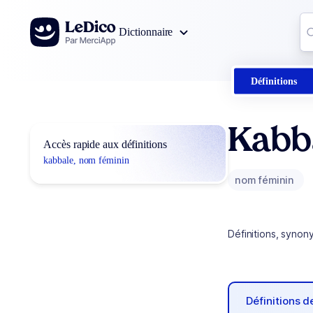
Aller au contenu
Co
Dictionnaire
0
r
Définitions
Kabb
Accès rapide aux définitions
kabbale, nom féminin
nom féminin
Définitions, synon
Définitions 