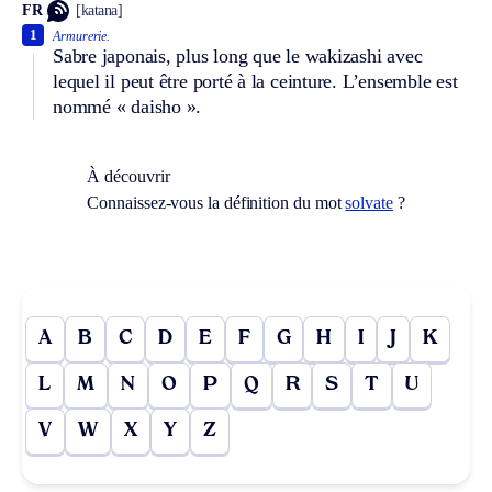
FR
[katana]
1
Armurerie.
Sabre japonais, plus long que le wakizashi avec
lequel il peut être porté à la ceinture. L’ensemble est
nommé « daisho ».
À découvrir
Connaissez-vous la définition du mot
solvate
?
A
B
C
D
E
F
G
H
I
J
K
L
M
N
O
P
Q
R
S
T
U
V
W
X
Y
Z