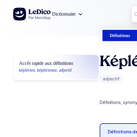
Aller au contenu
Co
Dictionnaire
0
r
Définitions
Képlé
Accès rapide aux définitions
képlérien, képlérienne, adjectif
adjectif
Définitions, synon
Définitions 