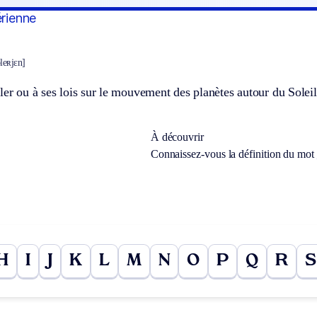
érienne
pleʀjɛn]
ler ou à ses lois sur le mouvement des planètes autour du Soleil
À découvrir
Connaissez-vous la définition du mot
H
I
J
K
L
M
N
O
P
Q
R
S