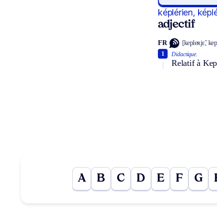
képlérien, képl
adjectif
FR
[kepleʀjɛ̃, ke
1
Didactique.
Relatif à Kep
A
B
C
D
E
F
G