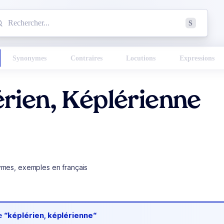
mmencez à chercher un mot dans le dictionnaire :
S
esults found.
Synonymes
Contraires
Locutions
Expressions
rien, Képlérienne
ymes, exemples en français
de
“képlérien, képlérienne“