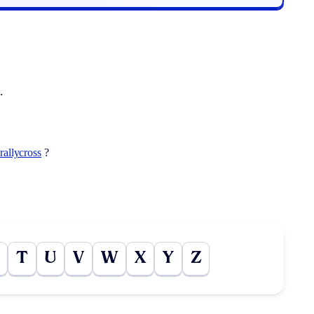
.
rallycross
?
T
U
V
W
X
Y
Z