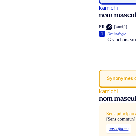
kamichi
nom mascul
FR
[kamiʃi]
1
Ornithologie.
Grand oiseau 
Synonymes 
kamichi
nom mascul
Sens principau
[Sens commun]
ansériforme