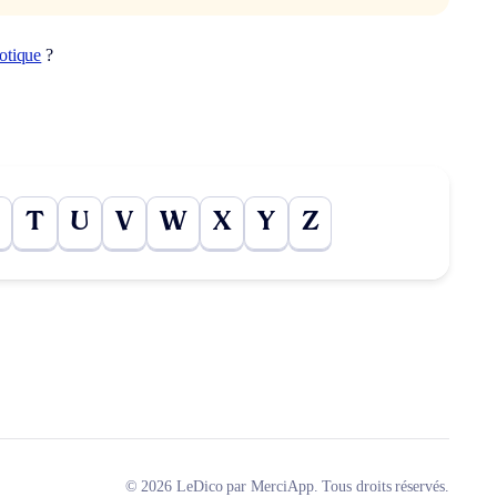
otique
?
T
U
V
W
X
Y
Z
© 2026 LeDico par MerciApp. Tous droits réservés.