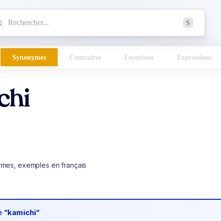
mmencez à chercher un mot dans le dictionnaire :
S
esults found.
Synonymes
Contraires
Locutions
Expressions
chi
ymes, exemples en français
de
“kamichi“