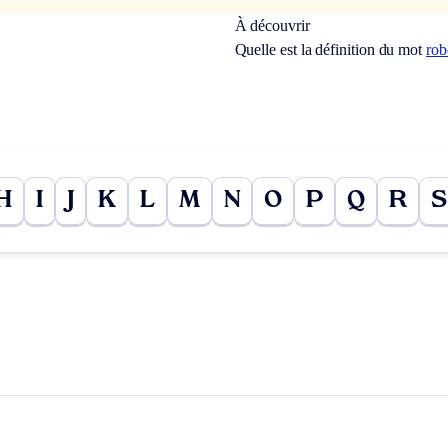
À découvrir
Quelle est la définition du mot
rob
H
I
J
K
L
M
N
O
P
Q
R
S