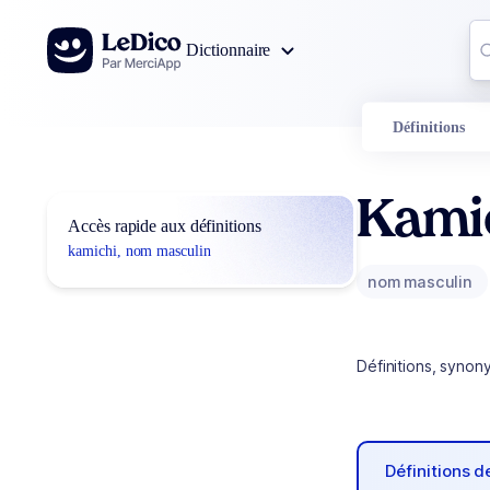
Aller au contenu
Co
Dictionnaire
0
r
Définitions
Kami
Accès rapide aux définitions
kamichi, nom masculin
nom masculin
Définitions, synon
Définitions 