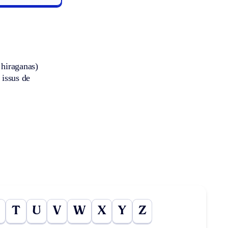
 hiraganas)
 issus de
T
U
V
W
X
Y
Z