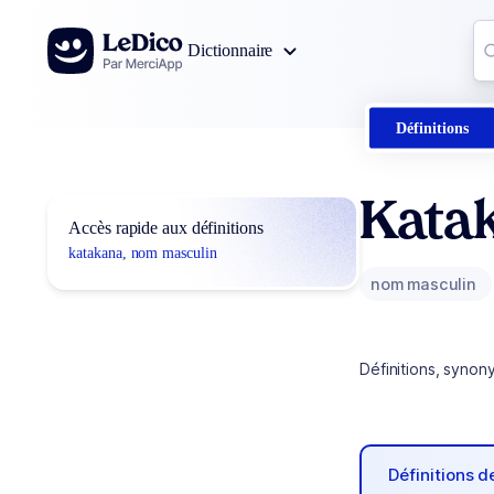
Aller au contenu
Co
Dictionnaire
0
r
Définitions
Kata
Accès rapide aux définitions
katakana, nom masculin
nom masculin
Définitions, synon
Définitions 