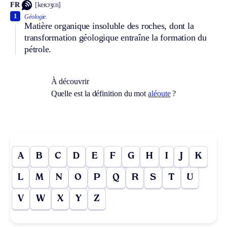
FR
[keʀɔʒɛn]
1
Géologie.
Matière organique insoluble des roches, dont la
transformation géologique entraîne la formation du
pétrole.
À découvrir
Quelle est la définition du mot
aléoute
?
A
B
C
D
E
F
G
H
I
J
K
L
M
N
O
P
Q
R
S
T
U
V
W
X
Y
Z