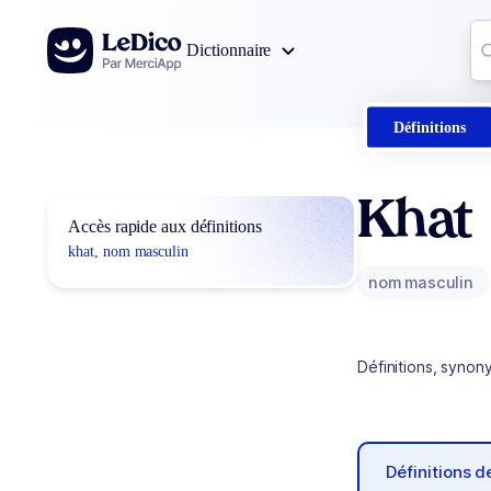
Aller au contenu
Co
Dictionnaire
0
r
Définitions
Khat
Accès rapide aux définitions
khat, nom masculin
nom masculin
Définitions, synon
Définitions 