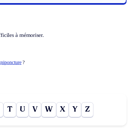
fficiles à mémoriser.
gniponcture
?
T
U
V
W
X
Y
Z