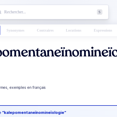
mmencez à chercher un mot dans le dictionnaire :
S
esults found.
Synonymes
Contraires
Locutions
Expressions
pomentaneïnomineïo
ymes, exemples en français
de
“kalepomentaneïnomineïologie“