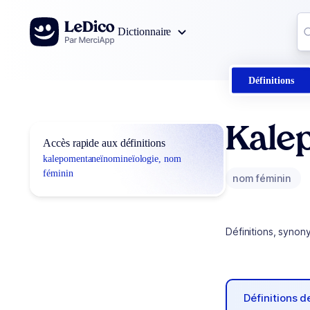
Aller au contenu
Co
Dictionnaire
0
r
Définitions
Kale
Accès rapide aux définitions
kalepomentaneïnomineïologie, nom
féminin
nom féminin
Définitions, synon
Définitions 