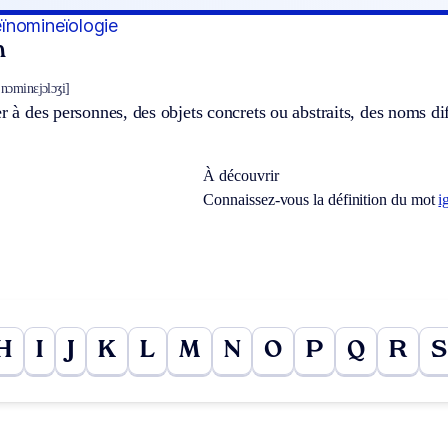
ïnomineïologie
n
jnɔminɛjɔlɔʒi]
er à des personnes, des objets concrets ou abstraits, des noms di
À découvrir
Connaissez-vous la définition du mot
i
H
I
J
K
L
M
N
O
P
Q
R
S