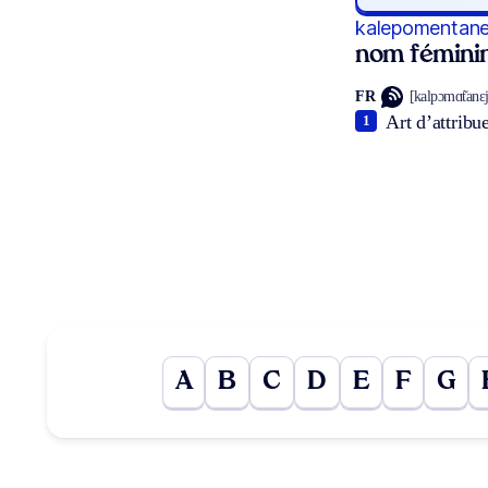
kalepomentane
nom fémini
FR
[kalpɔmɑ̃tanɛ
Art d’attribu
1
A
B
C
D
E
F
G