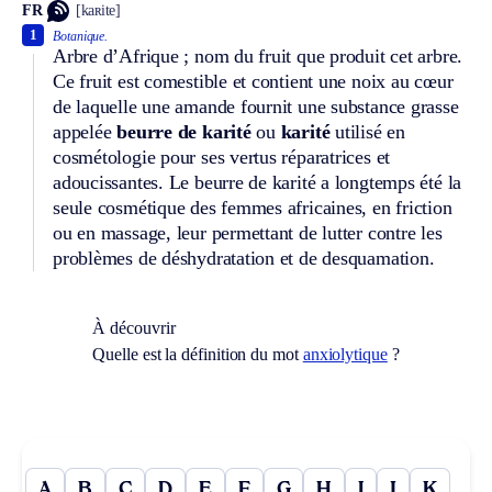
FR
[kaʀite]
1
Botanique.
Arbre d’Afrique ; nom du fruit que produit cet arbre.
Ce fruit est comestible et contient une noix au cœur
de laquelle une amande fournit une substance grasse
appelée
beurre de karité
ou
karité
utilisé en
cosmétologie pour ses vertus réparatrices et
adoucissantes. Le beurre de karité a longtemps été la
seule cosmétique des femmes africaines, en friction
ou en massage, leur permettant de lutter contre les
problèmes de déshydratation et de desquamation.
À découvrir
Quelle est la définition du mot
anxiolytique
?
A
B
C
D
E
F
G
H
I
J
K