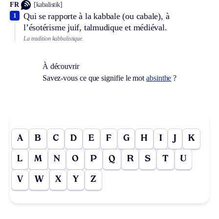
FR
[kabalistik]
Qui se rapporte à la kabbale (ou cabale), à
1
l’ésotérisme juif, talmudique et médiéval.
La tradition kabbalistique.
À découvrir
Savez-vous ce que signifie le mot
absinthe
?
A
B
C
D
E
F
G
H
I
J
K
L
M
N
O
P
Q
R
S
T
U
V
W
X
Y
Z