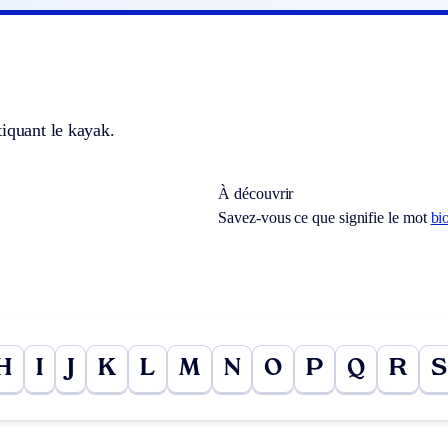
iquant le kayak.
À découvrir
Savez-vous ce que signifie le mot
bi
H
I
J
K
L
M
N
O
P
Q
R
S