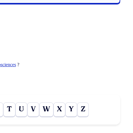
osciences
?
T
U
V
W
X
Y
Z