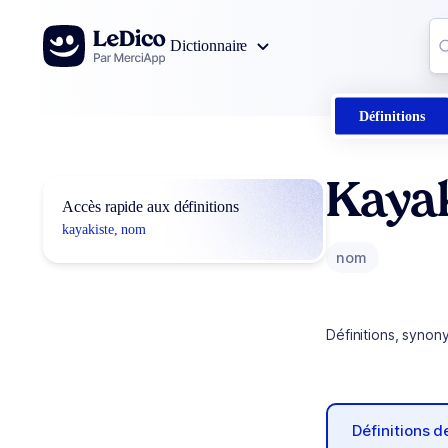
Aller au contenu
Co
Dictionnaire
0
r
Définitions
Kaya
Accès rapide aux définitions
kayakiste, nom
nom
Définitions, synon
Définitions 