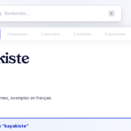
mmencez à chercher un mot dans le dictionnaire :
S
esults found.
Synonymes
Contraires
Locutions
Expressions
kiste
ymes, exemples en français
de
“kayakiste“