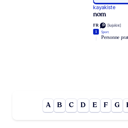
kayakiste
nom
FR
[kajakist]
1
Sport.
Personne prat
A
B
C
D
E
F
G