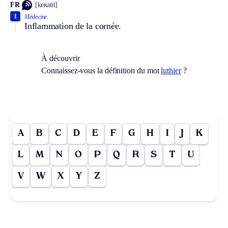
FR
[keʀatit]
1
Médecine.
Inflammation de la cornée.
À découvrir
Connaissez-vous la définition du mot
luthier
?
A
B
C
D
E
F
G
H
I
J
K
L
M
N
O
P
Q
R
S
T
U
V
W
X
Y
Z