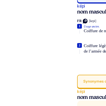
képi
nom mascul
FR
[kepi]
1
Usage ancien.
Coiffure de m
Coiffure légèr
2
de l’armée de
Synonymes 
képi
nom mascul