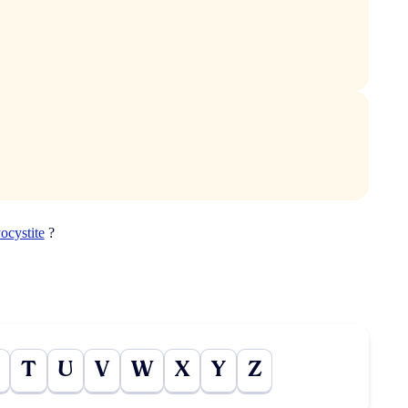
ocystite
?
T
U
V
W
X
Y
Z