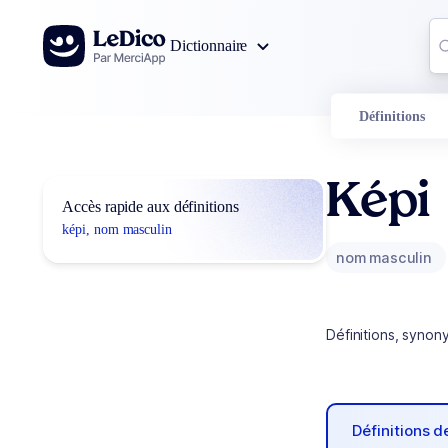
Aller au contenu
Co
Dictionnaire
0
r
Définitions
Képi
Accès rapide aux définitions
képi, nom masculin
nom masculin
Définitions, synon
Définitions 