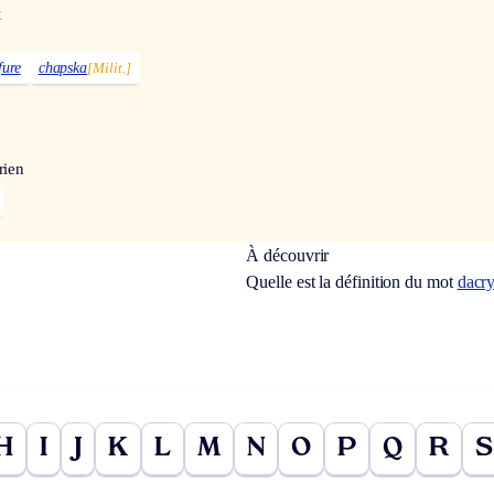
x
fure
chapska
[Milit.]
rien
À découvrir
Quelle est la définition du mot
dacry
H
I
J
K
L
M
N
O
P
Q
R
S