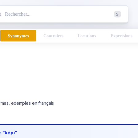
mmencez à chercher un mot dans le dictionnaire :
S
esults found.
Synonymes
Contraires
Locutions
Expressions
ymes, exemples en français
de
“képi“