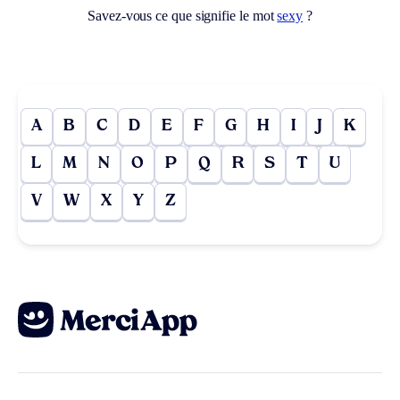
Savez-vous ce que signifie le mot
sexy
?
A
B
C
D
E
F
G
H
I
J
K
L
M
N
O
P
Q
R
S
T
U
V
W
X
Y
Z