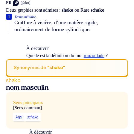
FR
[ʃako]
Deux graphies sont admises :
shako
ou
Rare
schako
.
1
Terme militaire.
Coiffure à visière, d’une matière rigide,
ordinairement de forme cylindrique.
À découvrir
Quelle est la définition du mot
roucoulade
?
Synonymes de
“shako“
shako
nom masculin
Sens principaux
[Sens commun]
képi
schako
À découvrir