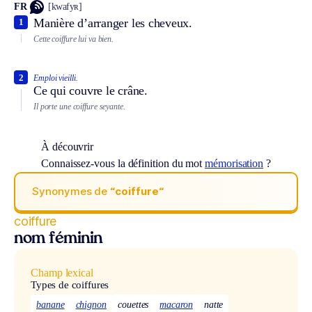
FR
[kwafyʀ]
Manière d’arranger les cheveux.
1
Cette coiffure lui va bien.
2
Emploi vieilli.
Ce qui couvre le crâne.
Il porte une coiffure seyante.
À découvrir
Connaissez-vous la définition du mot
mémorisation
?
Synonymes de
“coiffure“
coiffure
nom féminin
Champ lexical
Types de coiffures
banane
chignon
couettes
macaron
natte