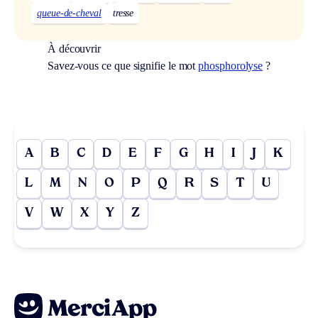
queue-de-cheval
tresse
À découvrir
Savez-vous ce que signifie le mot
phosphorolyse
?
A
B
C
D
E
F
G
H
I
J
K
L
M
N
O
P
Q
R
S
T
U
V
W
X
Y
Z