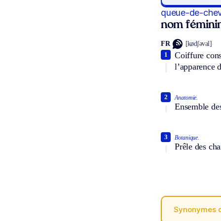
queue-de-chev
nom fémini
FR
[kødʃəval]
Coiffure cons
1
l’apparence 
2
Anatomie.
Ensemble des 
3
Botanique.
Prêle des ch
Synonymes 