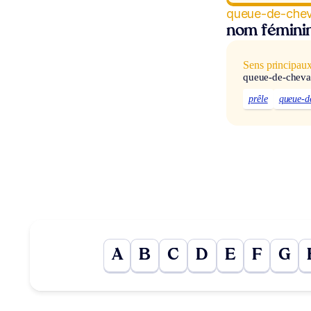
queue-de-chev
nom fémini
Sens principau
queue-de-cheva
prêle
queue-d
A
B
C
D
E
F
G