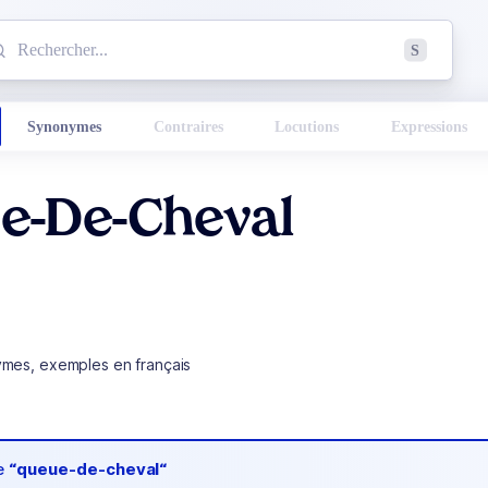
mmencez à chercher un mot dans le dictionnaire :
S
esults found.
Synonymes
Contraires
Locutions
Expressions
e-De-Cheval
ymes, exemples en français
de
“queue-de-cheval“