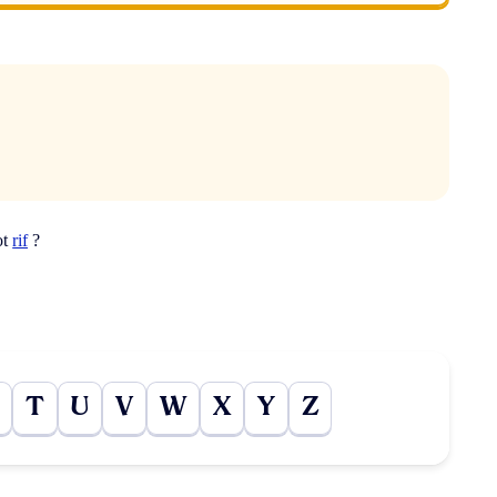
ot
rif
?
T
U
V
W
X
Y
Z