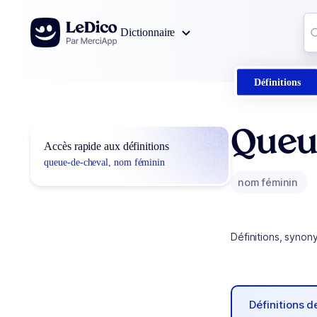
Aller au contenu
Co
Dictionnaire
0
r
Définitions
Queu
Accès rapide aux définitions
queue-de-cheval, nom féminin
nom féminin
Définitions, synon
Définitions 