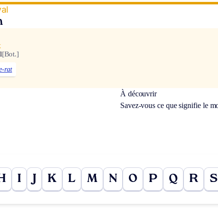
al
n
x
l
[Bot.]
e-rat
À découvrir
Savez-vous ce que signifie le m
H
I
J
K
L
M
N
O
P
Q
R
S