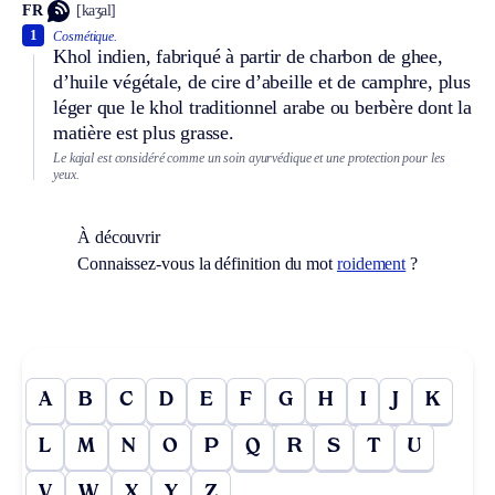
FR
[kaʒal]
1
Cosmétique.
Khol indien, fabriqué à partir de charbon de ghee,
d’huile végétale, de cire d’abeille et de camphre, plus
léger que le khol traditionnel arabe ou berbère dont la
matière est plus grasse.
Le kajal est considéré comme un soin ayurvédique et une protection pour les
yeux.
À découvrir
Connaissez-vous la définition du mot
roidement
?
A
B
C
D
E
F
G
H
I
J
K
L
M
N
O
P
Q
R
S
T
U
V
W
X
Y
Z