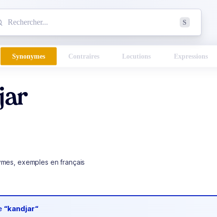
mmencez à chercher un mot dans le dictionnaire :
S
esults found.
Synonymes
Contraires
Locutions
Expressions
jar
ymes, exemples en français
de
“kandjar“