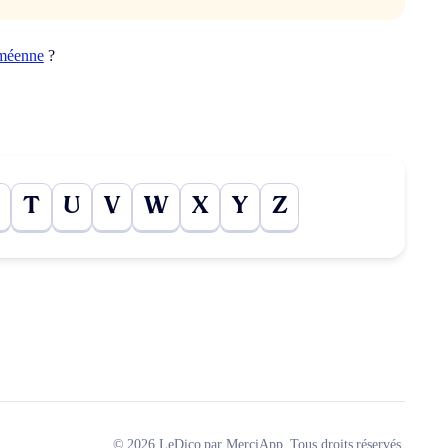
méenne
?
T
U
V
W
X
Y
Z
© 2026 LeDico par MerciApp. Tous droits réservés.