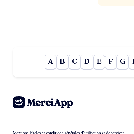
A
B
C
D
E
F
G
Mentions légales et conditions générales d’utilisation et de services