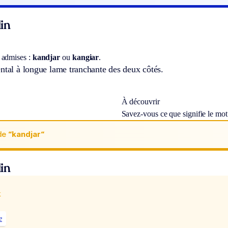
in
 admises :
kandjar
ou
kangiar
.
ntal à longue lame tranchante des deux côtés.
À découvrir
Savez-vous ce que signifie le mo
de
“kandjar“
in
x
e