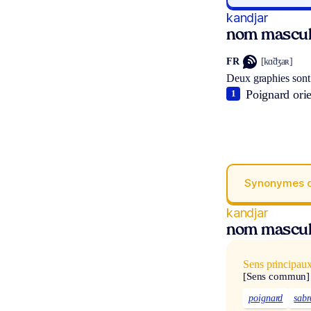
kandjar
nom mascul
FR
[kɑ̃dʒaʀ]
Deux graphies sont
Poignard orie
1
Synonymes 
kandjar
nom mascul
Sens principau
[Sens commun]
poignard
sabr