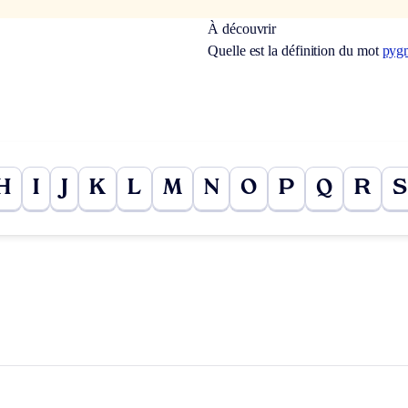
À découvrir
Quelle est la définition du mot
pyg
H
I
J
K
L
M
N
O
P
Q
R
S