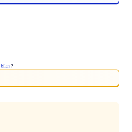
t
bilan
?