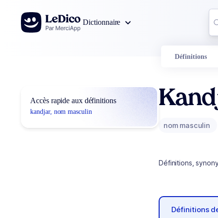
Aller au contenu
Co
Dictionnaire
0
r
Définitions
Kand
Accès rapide aux définitions
kandjar, nom masculin
nom masculin
Définitions, synon
Définitions 