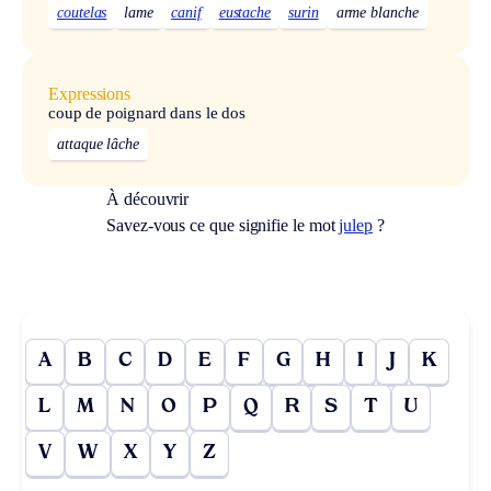
coutelas
lame
canif
eustache
surin
arme blanche
Expressions
coup de poignard dans le dos
attaque lâche
À découvrir
Savez-vous ce que signifie le mot
julep
?
A
B
C
D
E
F
G
H
I
J
K
L
M
N
O
P
Q
R
S
T
U
V
W
X
Y
Z