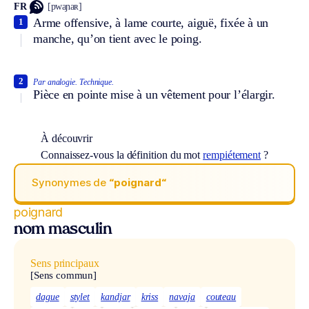
FR
[pwaɲaʀ]
Arme offensive, à lame courte, aiguë, fixée à un
1
manche, qu’on tient avec le poing.
2
Par analogie.
Technique.
Pièce en pointe mise à un vêtement pour l’élargir.
À découvrir
Connaissez-vous la définition du mot
rempiétement
?
Synonymes de
“poignard“
poignard
nom masculin
Sens principaux
[Sens commun]
dague
stylet
kandjar
kriss
navaja
couteau