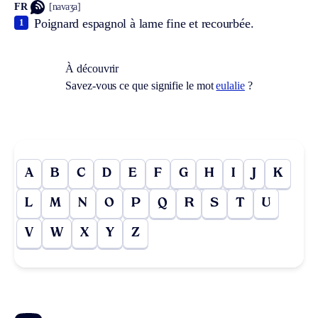
FR
[navaʒa]
Poignard espagnol à lame fine et recourbée.
1
À découvrir
Savez-vous ce que signifie le mot
eulalie
?
A
B
C
D
E
F
G
H
I
J
K
L
M
N
O
P
Q
R
S
T
U
V
W
X
Y
Z