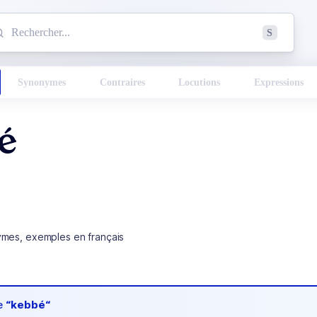
mmencez à chercher un mot dans le dictionnaire :
S
esults found.
Synonymes
Contraires
Locutions
Expressions
é
ymes, exemples en français
de
“kebbé“