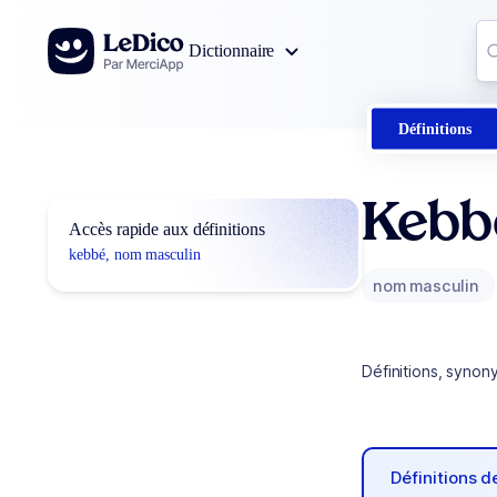
Aller au contenu
Co
Dictionnaire
0
r
Définitions
Kebb
Accès rapide aux définitions
kebbé, nom masculin
nom masculin
Définitions, synon
Définitions 