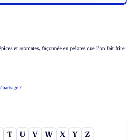
ces et aromates, façonnée en pelotes que l’on fait frire
t
ébarbage
?
T
U
V
W
X
Y
Z