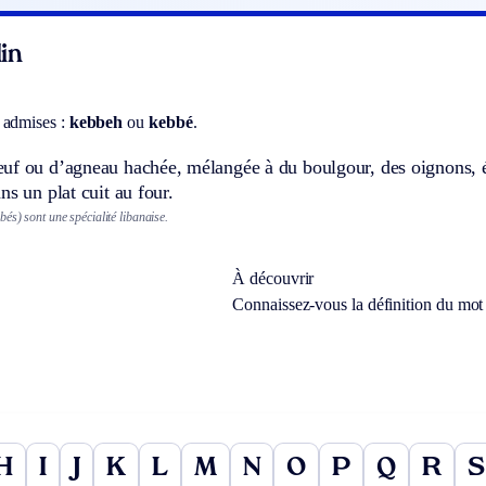
in
 admises :
kebbeh
ou
kebbé
.
f ou d’agneau hachée, mélangée à du boulgour, des oignons, épi
ns un plat cuit au four.
és) sont une spécialité libanaise.
À découvrir
Connaissez-vous la définition du mo
H
I
J
K
L
M
N
O
P
Q
R
S