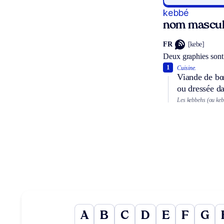
kebbé
nom mascul
FR
[kebe]
Deux graphies sont
1
Cuisine.
Viande de bœu
ou dressée da
Les kebbehs (ou kebb
A
B
C
D
E
F
G