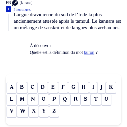
FR
[kanaʀa]
1
Linguistique.
Langue dravidienne du sud de l’Inde la plus
anciennement attestée après le tamoul. Le kannara est
un mélange de sanskrit et de langues plus archaïques.
À découvrir
Quelle est la définition du mot
buron
?
A
B
C
D
E
F
G
H
I
J
K
L
M
N
O
P
Q
R
S
T
U
V
W
X
Y
Z