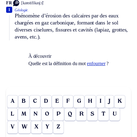
FR
[kaʀstifikasjɔ̃]
1
Géologie.
Phénomène d’érosion des calcaires par des eaux
chargées en gaz carbonique, formant dans le sol
diverses ciselures, fissures et cavités (lapiaz, grottes,
avens, etc.).
À découvrir
Quelle est la définition du mot
enfourner
?
A
B
C
D
E
F
G
H
I
J
K
L
M
N
O
P
Q
R
S
T
U
V
W
X
Y
Z