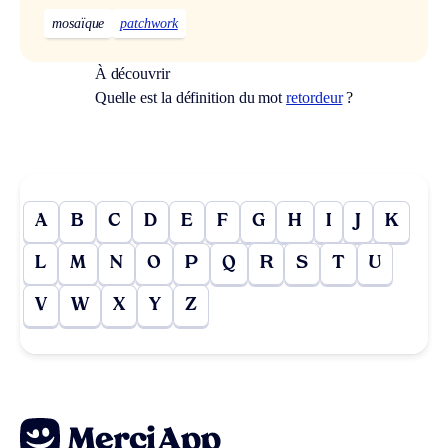
mosaïque
patchwork
À découvrir
Quelle est la définition du mot
retordeur
?
A
B
C
D
E
F
G
H
I
J
K
L
M
N
O
P
Q
R
S
T
U
V
W
X
Y
Z