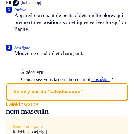
FR
[kaleidɔskɔp]
1
Optique.
Appareil contenant de petits objets multicolores qui
prennent des positions symétriques variées lorsqu’on
l’agite.
2
Sens figuré.
Mouvement coloré et changeant.
À découvrir
Connaissez-vous la définition du mot
icosaédral
?
Synonymes de
“kaléidoscope“
kaléidoscope
nom masculin
Sens principaux
kaléidoscope
[Fig.]