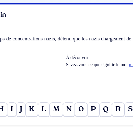
in
s de concentrations nazis, détenu que les nazis chargeaient de
À découvrir
Savez-vous ce que signifie le mot
m
H
I
J
K
L
M
N
O
P
Q
R
S