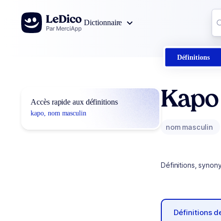
Aller au contenu
Co
Dictionnaire
0
r
Définitions
Kapo
Accès rapide aux définitions
kapo, nom masculin
nom masculin
Définitions, synon
Définitions 