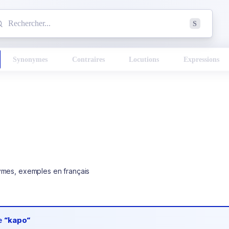
mmencez à chercher un mot dans le dictionnaire :
S
esults found.
Synonymes
Contraires
Locutions
Expressions
ymes, exemples en français
de
“kapo“