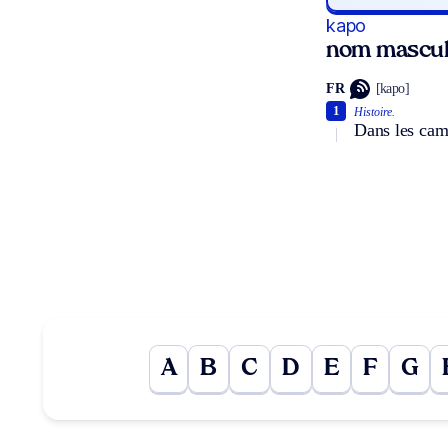
kapo
nom mascul
FR
[kapo]
1
Histoire.
Dans les camp
A
B
C
D
E
F
G