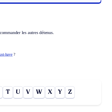
 commander les autres détenus.
ust-have
?
T
U
V
W
X
Y
Z