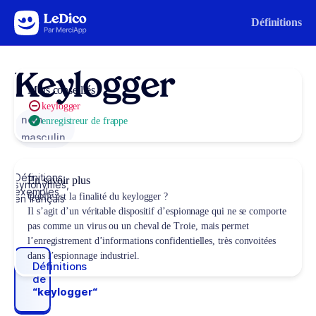
Aller au contenu
Définitions
Keylogger
Mots conseillés
keylogger
nom
enregistreur de frappe
masculin
Définitions,
En savoir plus
synonymes,
exemples
Quelle est la finalité du keylogger ?
en français
Il s’agit d’un véritable dispositif d’espionnage qui ne se comporte
pas comme un virus ou un cheval de Troie, mais permet
l’enregistrement d’informations confidentielles, très convoitées
dans l’espionnage industriel.
Définitions
de
“keylogger“