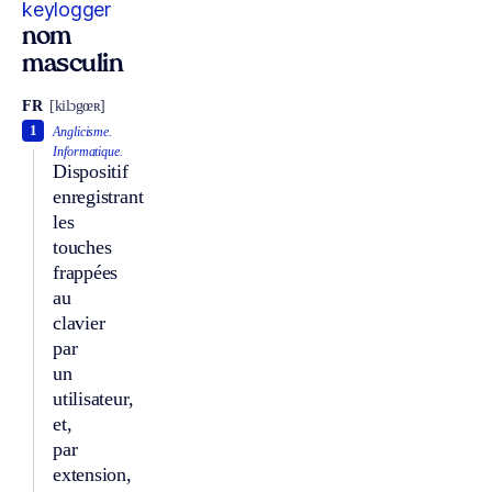
keylogger
nom
masculin
FR
[kilɔgœʀ]
1
Anglicisme.
Informatique.
Dispositif
enregistrant
les
touches
frappées
au
clavier
par
un
utilisateur,
et,
par
extension,