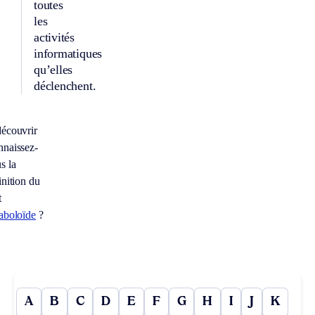
toutes
les
activités
informatiques
qu’elles
déclenchent.
écouvrir
naissez-
s la
inition du
t
aboloïde
?
A
B
C
D
E
F
G
H
I
J
K