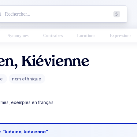
mmencez à chercher un mot dans le dictionnaire :
S
esults found.
Synonymes
Contraires
Locutions
Expressions
en, Kiévienne
ue
nom ethnique
ymes, exemples en français
de
“kiévien, kiévienne“