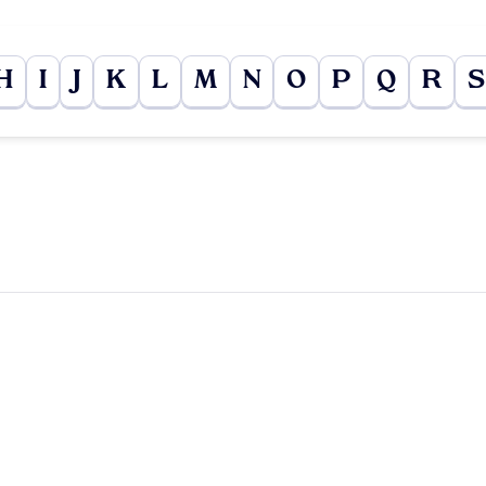
H
I
J
K
L
M
N
O
P
Q
R
S