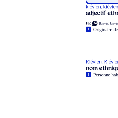
kiévien, kiévie
adjectif et
FR
[kjevjɛ̃, kjevj
Originaire de 
1
Kiévien, Kiévi
nom ethniq
Personne habi
1