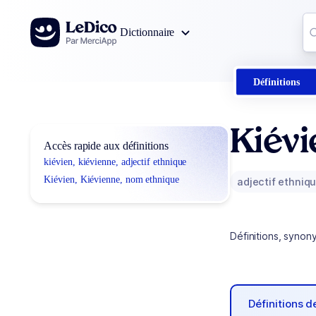
Aller au contenu
Co
Dictionnaire
0
r
Définitions
Kiévi
Accès rapide aux définitions
kiévien, kiévienne, adjectif ethnique
Kiévien, Kiévienne, nom ethnique
adjectif ethniq
Définitions, synon
Définitions 