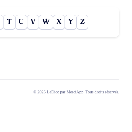
T
U
V
W
X
Y
Z
© 2026 LeDico par MerciApp. Tous droits réservés.