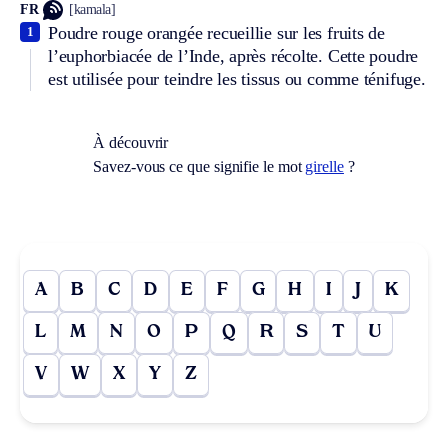
FR
[kamala]
Poudre rouge orangée recueillie sur les fruits de
1
l’euphorbiacée de l’Inde, après récolte. Cette poudre
est utilisée pour teindre les tissus ou comme ténifuge.
À découvrir
Savez-vous ce que signifie le mot
girelle
?
A
B
C
D
E
F
G
H
I
J
K
L
M
N
O
P
Q
R
S
T
U
V
W
X
Y
Z