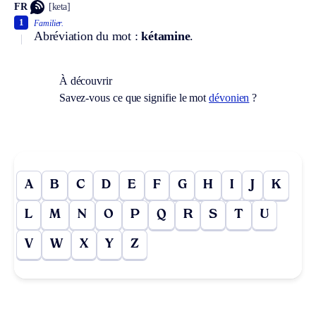
FR
[keta]
1
Familier.
Abréviation du mot :
kétamine
.
À découvrir
Savez-vous ce que signifie le mot
dévonien
?
A
B
C
D
E
F
G
H
I
J
K
L
M
N
O
P
Q
R
S
T
U
V
W
X
Y
Z