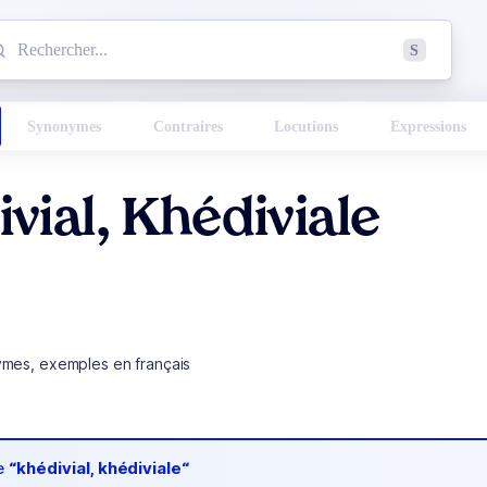
mmencez à chercher un mot dans le dictionnaire :
S
esults found.
Synonymes
Contraires
Locutions
Expressions
vial, Khédiviale
ymes, exemples en français
de
“khédivial, khédiviale“