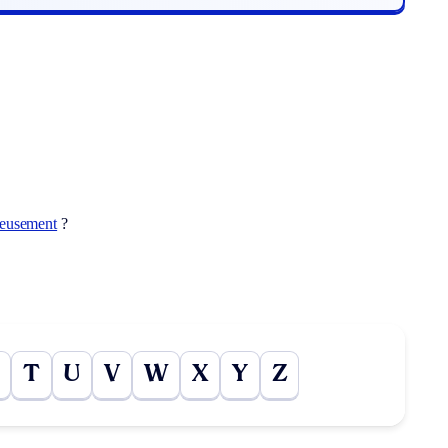
deusement
?
T
U
V
W
X
Y
Z