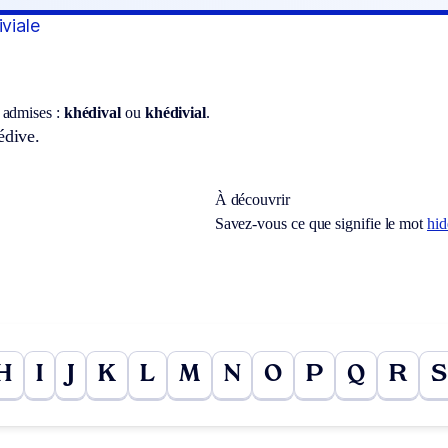
iviale
 admises :
khédival
ou
khédivial
.
édive.
À découvrir
Savez-vous ce que signifie le mot
hi
H
I
J
K
L
M
N
O
P
Q
R
S