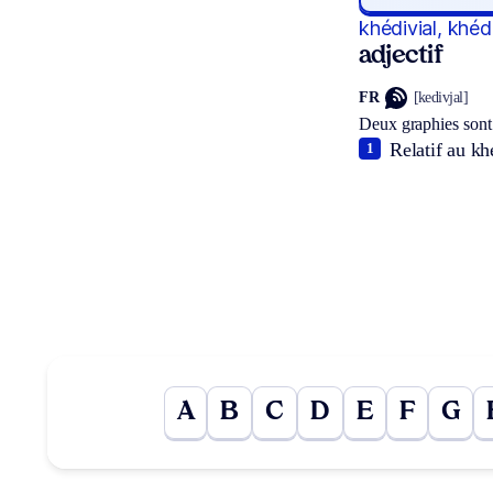
khédivial, khéd
adjectif
FR
[kedivjal]
Deux graphies sont
Relatif au kh
1
A
B
C
D
E
F
G