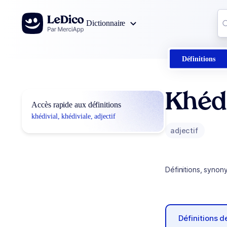
Aller au contenu
Co
Dictionnaire
0
r
Définitions
Khédi
Accès rapide aux définitions
khédivial, khédiviale, adjectif
adjectif
Définitions, synon
Définitions 