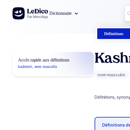
Aller au contenu
Co
Dictionnaire
0
r
Définitions
Kash
Accès rapide aux définitions
kashmiri, nom masculin
nom masculin
Définitions, synon
Définitions 