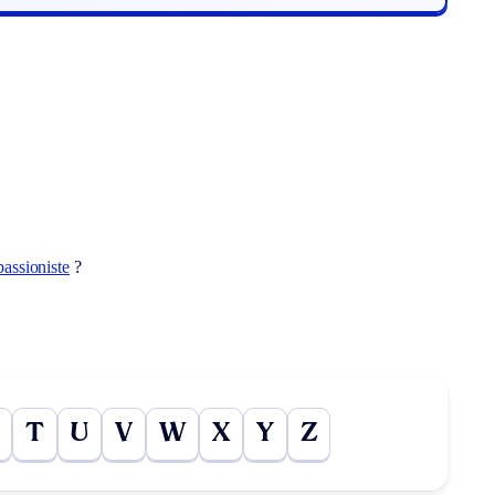
passioniste
?
T
U
V
W
X
Y
Z