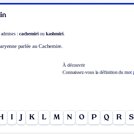
in
 admises :
cachemiri
ou
kashmiri
.
aryenne parlée au Cachemire.
À découvrir
Connaissez-vous la définition du mot
H
I
J
K
L
M
N
O
P
Q
R
S