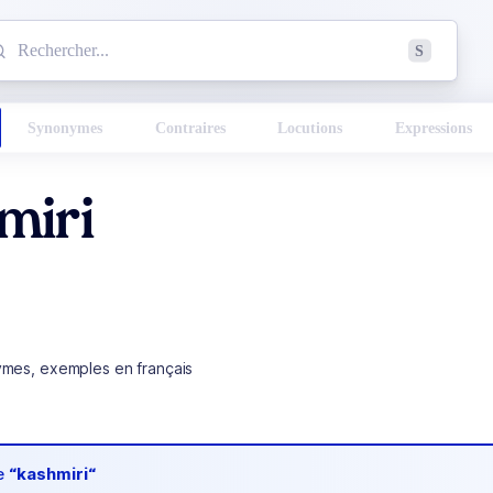
mmencez à chercher un mot dans le dictionnaire :
S
esults found.
Synonymes
Contraires
Locutions
Expressions
miri
ymes, exemples en français
de
“kashmiri“