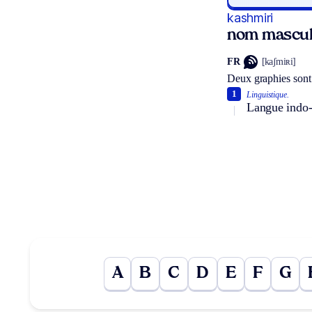
kashmiri
nom mascul
FR
[kaʃmiʀi]
Deux graphies sont
1
Linguistique.
Langue indo-
A
B
C
D
E
F
G